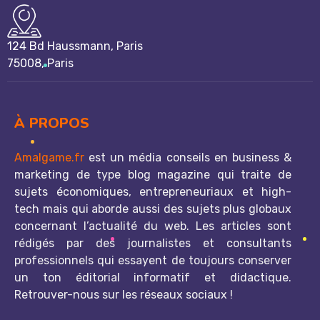
124 Bd Haussmann, Paris
75008, Paris
Rejoignez notre
Newsletter
À PROPOS
1 - Profitez d'
offres exclusives
de nos partenaires
Amalgame.fr
est un média conseils en business &
2 - Soyez parmi les premiers informés de la sortie
marketing de type blog magazine qui traite de
d'une
nouveauté inédite en France
!
sujets économiques, entrepreneuriaux et high-
tech mais qui aborde aussi des sujets plus globaux
concernant l’actualité du web. Les articles sont
rédigés par des journalistes et consultants
professionnels qui essayent de toujours conserver
un ton éditorial informatif et didactique.
Retrouver-nous sur les réseaux sociaux !
VALIDER