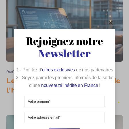
Rejoignez notre
Newsletter
1 - Profitez d'
offres exclusives
de nos partenaires
04/07/2026
Immobilier
2 - Soyez parmi les premiers informés de la sortie
Le code de la construction et de
d'une
nouveauté inédite en France
!
l’habitation en clair