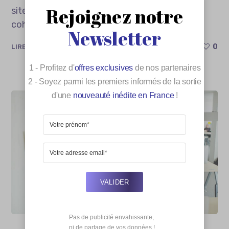
Rejoignez notre
sites, l’enjeu est double : maintenir une
cohérence d’expérience...
Newsletter
0
LIRE PLUS
1 - Profitez d'
offres exclusives
de nos partenaires
2 - Soyez parmi les premiers informés de la sortie
d'une
nouveauté inédite en France
!
VALIDER
Pas de publicité envahissante,

 ni de partage de vos données !