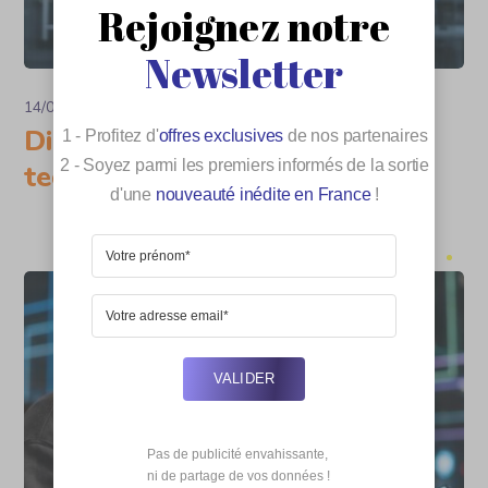
Rejoignez notre
Newsletter
14/07/2026
Technologie
Digital granger : l’expertise
1 - Profitez d'
offres exclusives
de nos partenaires
2 - Soyez parmi les premiers informés de la sortie
technique de Maxime Girardot
d'une
nouveauté inédite en France
!
VALIDER
Pas de publicité envahissante,

 ni de partage de vos données !