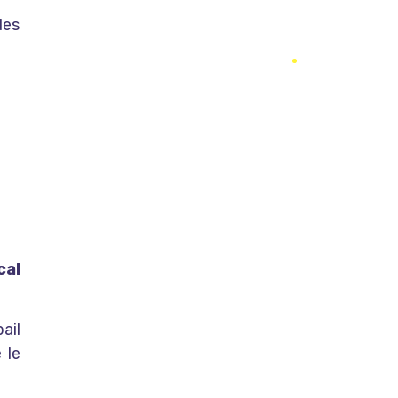
des
cal
ail
 le