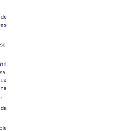
 de
les
se.
ité
se.
eux
une
 de
ple