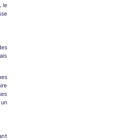
 le
sse
des
ais
nes
ire
ses
 un
ant