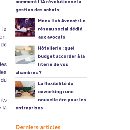
comment l’IA révolutionne la
gestion des achats
Menu Hub Avocat : Le
 le
réseau social dédié
on,
aux avocats
 de
Hôtellerie : quel
budget accorder à la
les
literie de vos
les
chambres ?
 du
La flexibilité du
coworking : une
nts
nouvelle ère pour les
 la
entreprises
Derniers articles