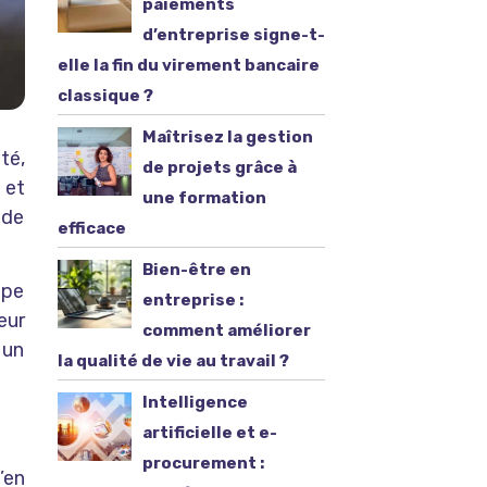
paiements
d’entreprise signe-t-
elle la fin du virement bancaire
classique ?
Maîtrisez la gestion
té,
de projets grâce à
 et
une formation
 de
efficace
Bien-être en
ape
entreprise :
eur
comment améliorer
 un
la qualité de vie au travail ?
Intelligence
artificielle et e-
procurement :
’en