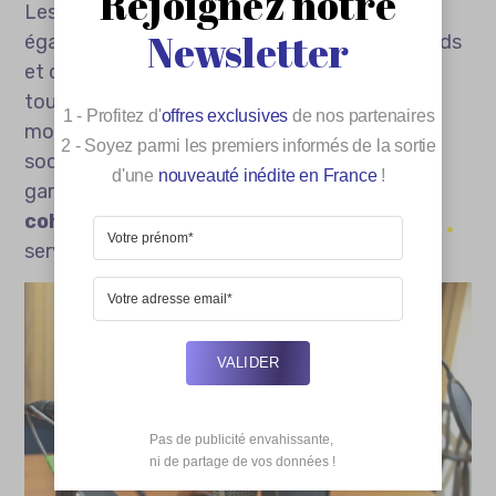
Rejoignez notre
Les professionnels de ce secteur sont
Newsletter
également capables de rédiger des storyboards
et des scénarios. Ils pourront s’occuper du
tournage, du montage et des éventuelles
1 - Profitez d'
offres exclusives
de nos partenaires
modifications nécessaires. Faire appel à une
2 - Soyez parmi les premiers informés de la sortie
société de production audiovisuelle vous
d'une
nouveauté inédite en France
!
garantit donc
la bonne qualité et la
cohérence
, ce qui mettra vos activités et
services en valeur.
VALIDER
Pas de publicité envahissante,

 ni de partage de vos données !