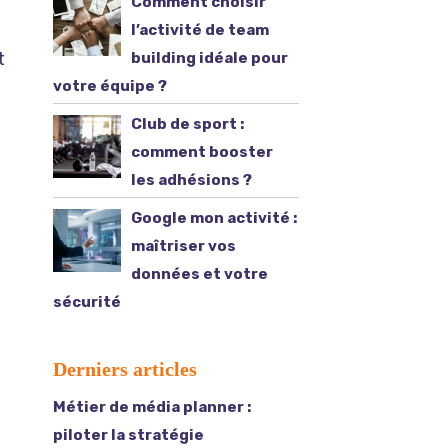
Comment choisir
l’activité de team
t
building idéale pour
votre équipe ?
Club de sport :
comment booster
les adhésions ?
Google mon activité :
maîtriser vos
données et votre
sécurité
Derniers articles
Métier de média planner :
piloter la stratégie