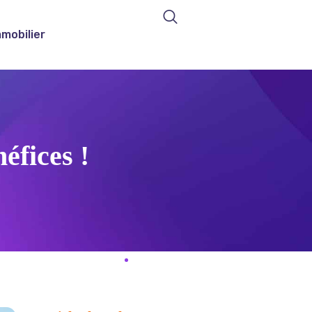
mmobilier
éfices !