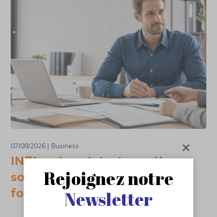
07/08/2026
Business
INPI ou Legalstart : quelle
Rejoignez notre
solution choisir pour vos
formalités d’entreprise ?
Newsletter