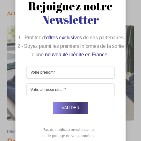
Rejoignez notre
Articles Relatifs
Newsletter
1 - Profitez d'
offres exclusives
de nos partenaires
2 - Soyez parmi les premiers informés de la sortie
d'une
nouveauté inédite en France
!
VALIDER
Pas de publicité envahissante,

06/08/2026
Business
 ni de partage de vos données !