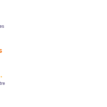
les
s
tre