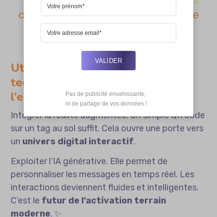
citoyens et le respect du domaine
commun.
VALIDER
Utilisation des nouvelles
technologies pour enrichir
l’expérience
Pas de publicité envahissante,

 ni de partage de vos données !
Intégrer la réalité augmentée. Un simple QR code
sur un tag au sol suffit. Cela ouvre une porte vers
un
univers digital interactif
.
Exploiter l’IA générative. Elle permet de
personnaliser les messages en temps réel. Les
interactions deviennent fluides et intelligentes.
C’est le
futur de l’activation terrain
moderne
. ✨