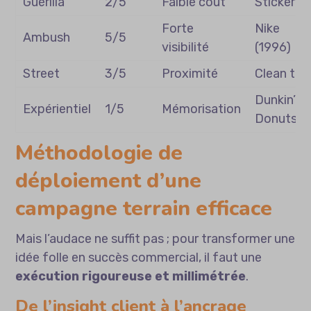
Guérilla
2/5
Faible coût
Stickerin
Forte
Nike
Ambush
5/5
visibilité
(1996)
Street
3/5
Proximité
Clean tag
Dunkin’
Expérientiel
1/5
Mémorisation
Donuts
Méthodologie de
déploiement d’une
campagne terrain efficace
Mais l’audace ne suffit pas ; pour transformer une
idée folle en succès commercial, il faut une
exécution rigoureuse et millimétrée
.
De l’insight client à l’ancrage