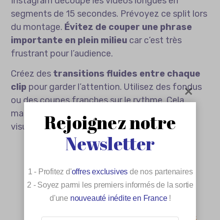
Instagram découpe les vidéos longues en
segments de 15 secondes. Prévoyez ce split lors
du montage.
Évitez de couper une phrase
importante en plein milieu
car c’est très
frustrant pour l’audience.
Créez des
transitions fluides entre chaque
clip
pour garder l’attention. Utilisez des fondus
ou des coupes franches sur le rythme. Cela
maintient la dynamique de votre narration
Rejoignez notre
visuelle globale.
Newsletter
1 - Profitez d'
offres exclusives
de nos partenaires
2 - Soyez parmi les premiers informés de la sortie
Anticipez le découpage
d'une
nouveauté inédite en France
!
automatique en structurant vos