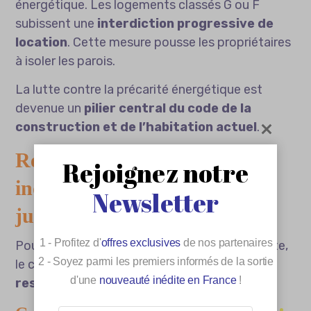
énergétique. Les logements classés G ou F
subissent une
interdiction progressive de
location
. Cette mesure pousse les propriétaires
à isoler les parois.
La lutte contre la précarité énergétique est
devenue un
pilier central du code de la
construction et de l’habitation actuel
.
Responsabilités et habitat
Rejoignez notre
indigne : les garde-fous
Newsletter
juridiques
1 - Profitez d'
offres exclusives
de nos partenaires
Pour que ces règles ne restent pas lettre morte,
2 - Soyez parmi les premiers informés de la sortie
le code définit précisément
qui est
d'une
nouveauté inédite en France
!
responsable en cas de problème
.