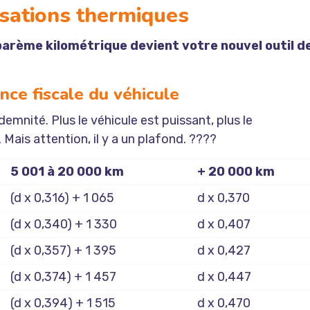
sations thermiques
barème kilométrique devient votre nouvel outil d
ance fiscale du véhicule
demnité. Plus le véhicule est puissant, plus le
. Mais attention, il y a un plafond. ????
5 001 à 20 000 km
+ 20 000 km
(d x 0,316) + 1 065
d x 0,370
(d x 0,340) + 1 330
d x 0,407
(d x 0,357) + 1 395
d x 0,427
(d x 0,374) + 1 457
d x 0,447
(d x 0,394) + 1 515
d x 0,470