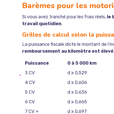
Barèmes pour les motori
Si vous avez tranché pour les frais réels,
le 
travail quotidien
.
Grilles de calcul selon la puiss
La puissance fiscale dicte le montant de l’in
remboursement au kilomètre est élevé
Puissance
0 à 5 000 km
3 CV
d x 0,529
4 CV
d x 0,606
5 CV
d x 0,636
6 CV
d x 0,665
7 CV +
d x 0,697