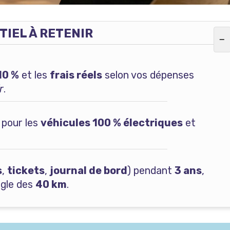
TIEL À RETENIR
−
10 %
et les
frais réels
selon vos dépenses
r
.
pour les
véhicules 100 % électriques
et
s
,
tickets
,
journal de bord
) pendant
3 ans
,
ègle des
40 km
.