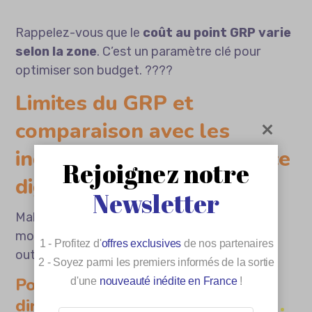
Rappelez-vous que le
coût au point GRP varie
selon la zone
. C’est un paramètre clé pour
optimiser son budget. ????
Limites du GRP et
comparaison avec les
indicateurs de performance
Rejoignez notre
digitaux
Newsletter
Malgré sa puissance historique, cet indicateur
montre des
signes de faiblesse
face aux
1 - Profitez d'
offres exclusives
de nos partenaires
outils numériques modernes.
2 - Soyez parmi les premiers informés de la sortie
Pourquoi le GRP ne mesure pas
d'une
nouveauté inédite en France
!
directement vos conversions