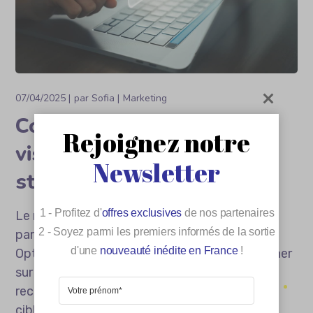
07/04/2025
par
Sofia
Marketing
Comment renforcer votre
Rejoignez notre
visibilité en ligne avec une
Newsletter
stratégie SEO adaptée ?
1 - Profitez d'
offres exclusives
de nos partenaires
Le référencement naturel, en général désigné
2 - Soyez parmi les premiers informés de la sortie
par le terme anglais SEO (Search Engine
d'une
nouveauté inédite en France
!
Optimization), vous aide à bien vous positionner
sur le web. L’optimisation pour les moteurs de
recherche attire l’attention de votre audience
cible et renforce votre visibilité. Une stratégie