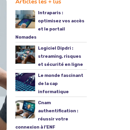
Articles les + lus
Intraparis :
optimisez vos accès
et le portail
Nomades
Logiciel Dipdri :
streaming, risques
et sécurité en ligne
Le monde fascinant
de la cap
informatique
Cnam
authentification :
réussir votre
connexion à l’ENF