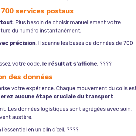
 700 services postaux
 tout
. Plus besoin de choisir manuellement votre
ucture du numéro instantanément.
vec précision
. Il scanne les bases de données de 700
issez votre code,
le résultat s’affiche
. ????
ion des données
orise votre expérience. Chaque mouvement du colis es
terez aucune étape cruciale du transport
.
nt. Les données logistiques sont agrégées avec soin.
uvent austère.
 l’essentiel en un clin d’œil. ????