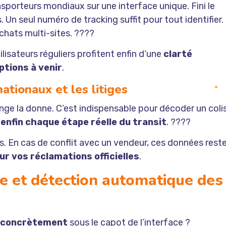
porteurs mondiaux sur une interface unique. Fini le
. Un seul numéro de tracking suffit pour tout identifier.
chats multi-sites. ????
tilisateurs réguliers profitent enfin d’une
clarté
ptions à venir
.
ationaux et les litiges
ge la donne. C’est indispensable pour décoder un coli
nfin chaque étape réelle du transit
. ????
es. En cas de conflit avec un vendeur, ces données rest
ur vos réclamations officielles
.
e et détection automatique des
e concrètement
sous le capot de l’interface ?