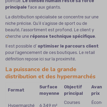
pointue.
Le conseil humain reste sa force
principale
face aux géants.
La distribution spécialisée se concentre sur une
niche précise. Qu’il s’agisse de sport ou de
beauté, l’assortiment est profond. Le client y
cherche une
réponse technique spécifique
.
Il est possible d’
optimiser le parcours client
pour l’agencement de ces boutiques. Le retail
définition repose ici sur la proximité.
La puissance de la grande
distribution et des hypermarchés
Surface
Objectif
Avant
Format
moyenne
principal
prix
Courses
Économ
Hypermarché
6 349 m²