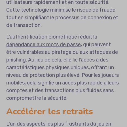
utilisateurs rapidement et en toute sécurité.
Cette technologie minimise le risque de fraude
tout en simplifiant le processus de connexion et
de transaction.
L’authentification biométrique réduit la
dépendance aux mots de passe
, qui peuvent
être vulnérables au piratage ou aux attaques de
phishing. Au lieu de cela, elle lie l’accès à des
caractéristiques physiques uniques, offrant un
niveau de protection plus élevé. Pour les joueurs
mobiles, cela signifie un accès plus rapide à leurs
comptes et des transactions plus fluides sans
compromettre la sécurité.
Accélérer les retraits
L’un des aspects les plus frustrants du jeu en