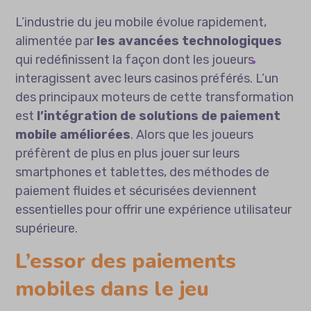
L’industrie du jeu mobile évolue rapidement,
alimentée par
les avancées technologiques
qui redéfinissent la façon dont les joueurs
interagissent avec leurs casinos préférés. L’un
des principaux moteurs de cette transformation
est
l’intégration de solutions de paiement
mobile améliorées
. Alors que les joueurs
préfèrent de plus en plus jouer sur leurs
smartphones et tablettes, des méthodes de
paiement fluides et sécurisées deviennent
essentielles pour offrir une expérience utilisateur
supérieure.
L’essor des paiements
mobiles dans le jeu