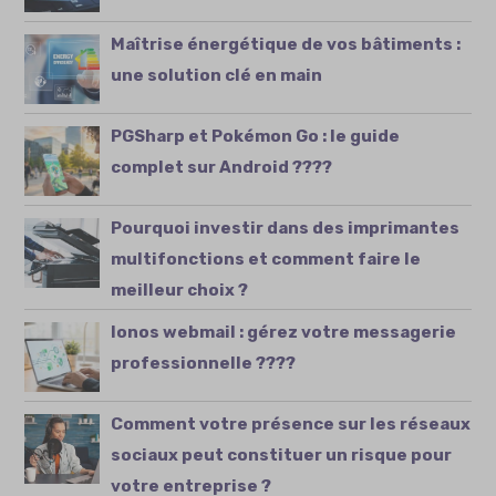
Maîtrise énergétique de vos bâtiments :
une solution clé en main
PGSharp et Pokémon Go : le guide
complet sur Android ????️
Pourquoi investir dans des imprimantes
multifonctions et comment faire le
meilleur choix ?
Ionos webmail : gérez votre messagerie
professionnelle ????
Comment votre présence sur les réseaux
sociaux peut constituer un risque pour
votre entreprise ?