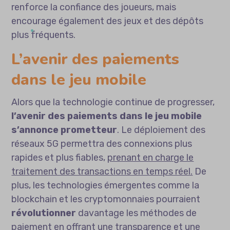
renforce la confiance des joueurs, mais
encourage également des jeux et des dépôts
plus fréquents.
L’avenir des paiements
dans le jeu mobile
Alors que la technologie continue de progresser,
l’avenir des paiements dans le jeu mobile
s’annonce prometteur
. Le déploiement des
réseaux 5G permettra des connexions plus
rapides et plus fiables,
prenant en charge le
traitement des transactions en temps réel.
De
plus, les technologies émergentes comme la
blockchain et les cryptomonnaies pourraient
révolutionner
davantage les méthodes de
paiement en offrant une transparence et une