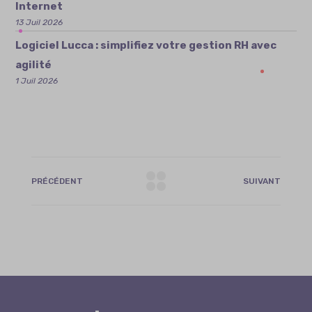
Internet
13 Juil 2026
Logiciel Lucca : simplifiez votre gestion RH avec
agilité
1 Juil 2026
PRÉCÉDENT
SUIVANT