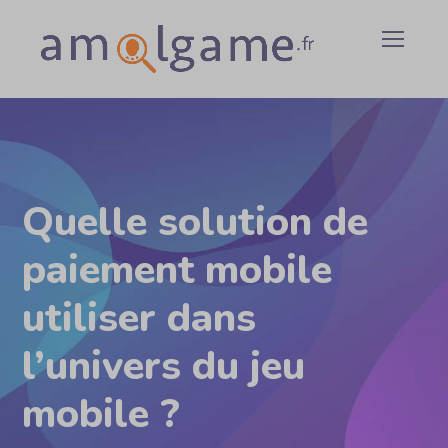
Quelle solution de
paiement mobile
utiliser dans
l’univers du jeu
mobile ?