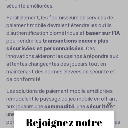
sécurité améliorées.
Parallèlement, les fournisseurs de services de
paiement mobile devraient étendre les outils
d’authentification biométrique et
baser sur l’IA
pour rendre les
transactions encore plus
sécurisées et personnalisées
. Ces
innovations aideront les casinos à répondre aux
attentes changeantes des joueurs tout en
maintenant des normes élevées de sécurité et
de conformité.
Les solutions de paiement mobile améliorées
remodèlent le paysage du jeu mobile en offrant
aux joueurs une
commodité
, une
sécurité
et
une
rapidité inégalées
. L’adoption de
Rejoignez notre
portefeuilles numériques comme Apple Pay, des