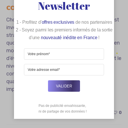
Newsletter
concrètement
Choisir une batterie externe personnalisée, c’est
1 - Profitez d'
offres exclusives
de nos partenaires
investir dans un objet à la fois pratique et
2 - Soyez parmi les premiers informés de la sortie
stratégique, qui accompagne les clients au
d'une
nouveauté inédite en France
!
quotidien et prolonge l’expérience de marque en
mobilité. Avant de commander, il convient
d’évaluer le budget, les volumes nécessaires et le
niveau de personnalisation souhaité, puis de
comparer les offres pour optimiser le rapport
qualité-prix. Une démarche simple, pour un
VALIDER
impact durable.
Pas de publicité envahissante,

 ni de partage de vos données !
0