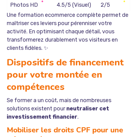
Photos HD
4.5/5 (Visuel)
2/5
Une formation ecommerce complète permet de
maîtriser ces leviers pour pérenniser votre
activité. En optimisant chaque détail, vous
VALIDER
transformerez durablement vos visiteurs en
clients fidèles. ✨
Dispositifs de financement
Pas de publicité envahissante,

 ni de partage de vos données !
pour votre montée en
compétences
Se former a un coût, mais de nombreuses
solutions existent pour
neutraliser cet
investissement financier
.
Mobiliser les droits CPF pour une