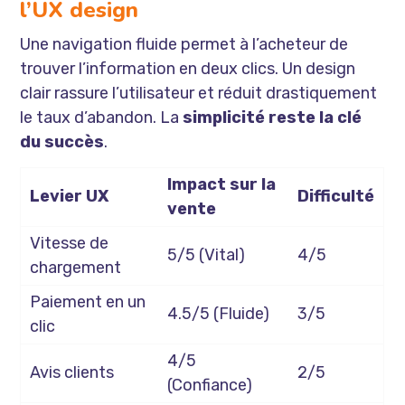
l’UX design
Une navigation fluide permet à l’acheteur de
trouver l’information en deux clics. Un design
clair rassure l’utilisateur et réduit drastiquement
le taux d’abandon. La
simplicité reste la clé
du succès
.
Impact sur la
Levier UX
Difficulté
vente
Rejoignez notre
Vitesse de
Newsletter
5/5 (Vital)
4/5
chargement
Paiement en un
4.5/5 (Fluide)
3/5
1 - Profitez d'
offres exclusives
de nos partenaires
clic
2 - Soyez parmi les premiers informés de la sortie
4/5
d'une
nouveauté inédite en France
!
Avis clients
2/5
(Confiance)