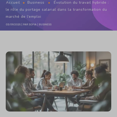
Accueil
Business
Évolution du travail hybride :
le rôle du portage salarial dans la transformation du
marché de l’emploi
03/09/2025
PAR
SOFIA
BUSINESS