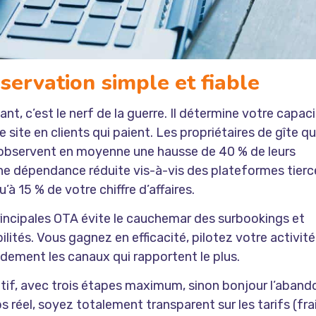
servation simple et fiable
t, c’est le nerf de la guerre. Il détermine votre capac
 site en clients qui paient. Les propriétaires de gîte qu
es observent en moyenne une hausse de 40 % de leurs
 une dépendance réduite vis-à-vis des plateformes tierc
à 15 % de votre chiffre d’affaires.
incipales OTA évite le cauchemar des surbookings et
lités. Vous gagnez en efficacité, pilotez votre activité
idement les canaux qui rapportent le plus.
tuitif, avec trois étapes maximum, sinon bonjour l’aband
ps réel, soyez totalement transparent sur les tarifs (fra