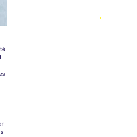
ité
i
es
on
is