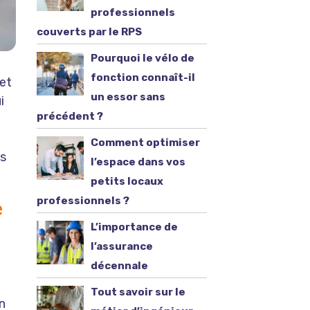
professionnels
couverts par le RPS
Pourquoi le vélo de
fonction connaît-il
net
un essor sans
i
précédent ?
Comment optimiser
ls
l’espace dans vos
petits locaux
professionnels ?
e
L’importance de
l’assurance
décennale
Tout savoir sur le
n