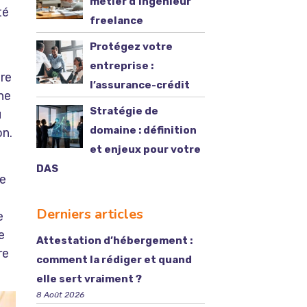
métier d’ingénieur
té
freelance
Protégez votre
entreprise :
tre
l’assurance-crédit
ne
Stratégie de
u
domaine : définition
on.
et enjeux pour votre
DAS
re
Derniers articles
e
e
Attestation d’hébergement :
re
comment la rédiger et quand
elle sert vraiment ?
8 Août 2026