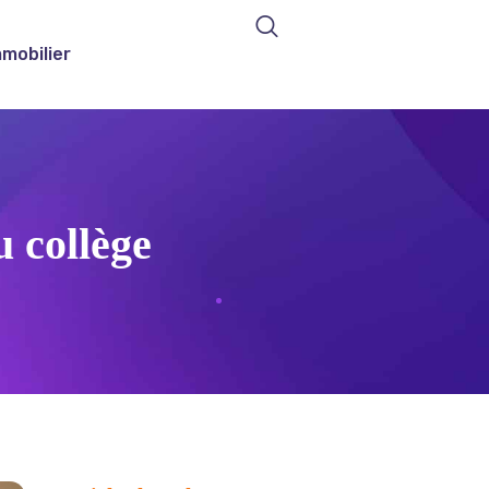
mmobilier
u collège