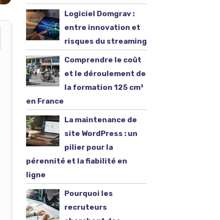
Logiciel Domgrav :
entre innovation et
risques du streaming
Comprendre le coût
et le déroulement de
la formation 125 cm³
en France
La maintenance de
site WordPress : un
pilier pour la
pérennité et la fiabilité en
ligne
Pourquoi les
recruteurs