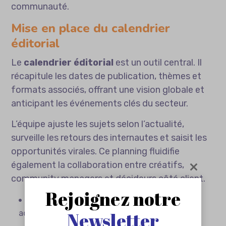
communauté.
Mise en place du calendrier
éditorial
Le
calendrier éditorial
est un outil central. Il
récapitule les dates de publication, thèmes et
formats associés, offrant une vision globale et
anticipant les événements clés du secteur.
L’équipe ajuste les sujets selon l’actualité,
surveille les retours des internautes et saisit les
opportunités virales. Ce planning fluidifie
également la collaboration entre créatifs,
community managers et décideurs côté client.
Rejoignez notre
Anticipation des événements saisonniers et
Newsletter
actualités sectorielles