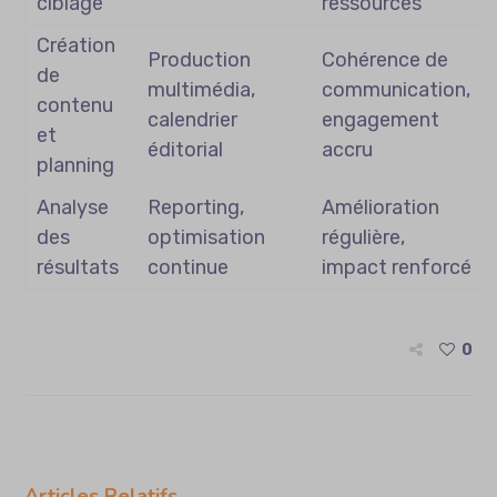
ciblage
ressources
Création
Production
Cohérence de
de
multimédia,
communication,
contenu
calendrier
engagement
et
éditorial
accru
planning
Analyse
Reporting,
Amélioration
des
optimisation
régulière,
résultats
continue
impact renforcé
0
Articles Relatifs