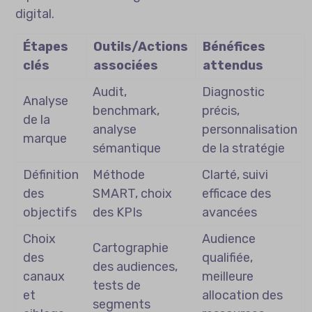
digital.
Étapes
Outils/Actions
Bénéfices
clés
associées
attendus
Audit,
Diagnostic
Analyse
benchmark,
précis,
de la
analyse
personnalisation
marque
sémantique
de la stratégie
Définition
Méthode
Clarté, suivi
des
SMART, choix
efficace des
objectifs
des KPIs
avancées
Choix
Audience
Cartographie
des
qualifiée,
des audiences,
canaux
meilleure
tests de
et
allocation des
segments