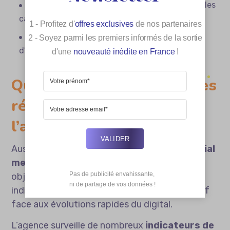
Synchronisation des prises de parole sur tous les
canaux choisis
1 - Profitez d'
offres exclusives
de nos partenaires
Ajustement rapide selon les premiers retours
2 - Soyez parmi les premiers informés de la sortie
d’audience
d'une
nouveauté inédite en France
!
Quel rôle joue l’analyse des
résultats dans
l’amélioration continue ?
VALIDER
Aussi pertinente soit-elle, une
stratégie social
media
nécessite régularité et évaluation
Pas de publicité envahissante,

objective. Mesurer la performance est
 ni de partage de vos données !
indispensable pour rester compétitif et réactif
face aux évolutions rapides du digital.
L’agence surveille de nombreux
indicateurs de