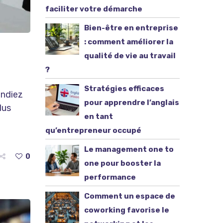
faciliter votre démarche
Bien-être en entreprise
: comment améliorer la
qualité de vie au travail
?
Stratégies efficaces
andiez
pour apprendre l’anglais
lus
en tant
qu’entrepreneur occupé
Le management one to
0
one pour booster la
performance
Comment un espace de
coworking favorise le