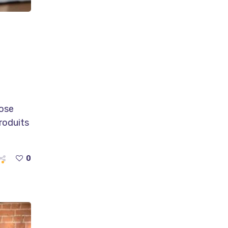
pose
roduits
0