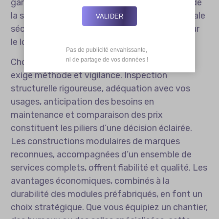
garantit une solution complète, bien au-delà de
la simple mise à disposition. Cette vision globale
VALIDER
sécurise votre projet et optimise vos coûts sur
le long terme.
Pas de publicité envahissante,

 ni de partage de vos données !
Choisir un
bâtiment modulaire d’occasion
exige méthode et vigilance. Inspection
structurelle rigoureuse, adéquation avec vos
usages, anticipation des besoins en
maintenance et comparaison des prix
constituent les piliers d’une décision éclairée.
Les constructions modulaires de marques
reconnues, accompagnées d’un ensemble de
services complets, offrent fiabilité et qualité. Les
avantages économiques, combinés à la
durabilité des modules préfabriqués, en font un
choix stratégique. Que vous équipiez un chantier,