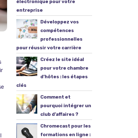
électronique pour votre
entreprise
Développez vos
compétences
professionnelles
pour réussir votre carrière
Créez le site idéal
s
pour votre chambre
ir
d’hôtes : les étapes
clés
se
Comment et
pourquoi intégrer un
a
club d’affaires ?
Chromecast pour les
formations en ligne :
l