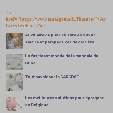
<a
href="https://www.amalgame.fr/finance/">Ar
ticles les + lus</a>
Auxiliaire de puériculture en 2024 :
salaire et perspectives de carrière
Le fascinant monde de la monnaie de
Dubaï
Tout savoir sur la CARCDSF !
Les meilleures solutions pour épargner
en Belgique