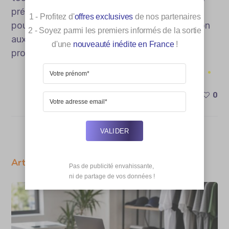
préparé, le salarié renforce globalement son
1 - Profitez d'
offres exclusives
de nos partenaires
pouvoir de négociation, minimisant l’exposition
2 - Soyez parmi les premiers informés de la sortie
aux impondérables liés à son statut
d'une
nouveauté inédite en France
!
professionnel.
0
VALIDER
Articles Relatifs
Pas de publicité envahissante,

 ni de partage de vos données !