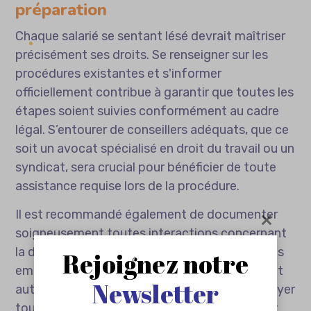
préparation
Chaque salarié se sentant lésé devrait maîtriser
précisément ses droits. Se renseigner sur les
procédures existantes et s'informer
officiellement contribue à garantir que toutes les
étapes soient suivies conformément au cadre
légal. S’entourer de conseillers adéquats, que ce
soit un avocat spécialisé en droit du travail ou un
syndicat, sera crucial pour bénéficier de toute
assistance requise lors de la procédure.
Il est recommandé également de documenter
soigneusement toutes interactions concernant
la demande de
rupture conventionnelle
. Des
Rejoignez notre
emails échangés, notes ou rapports produiront
Newsletter
autant de preuves potentielles utiles pour étayer
toute contestation ultérieure. Bien informé et